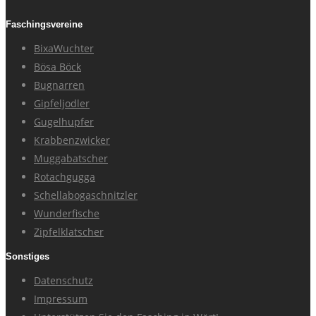
Faschingsvereine
BixaWuchter
Bösa Böck
Bugnarren
Gipfeljodler
Gugelhupfer
Krabbenzwicker
Muggabatscher
Rotachgugga
Schellabogaschnitzler
Wunderfische
Zipfelklatscher
Sonstiges
Datenschutz
Impressum