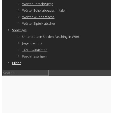
Wörter Rotachgugga
Wörter Schellabogaschnitzler
Wörter Wunderfische
Wörter Zipfelklatscher
Sonstiges
Unterstützen Sie den Fasching in Wört!
Jugendschutz
TÜV – Gutachten
Faschingswägen
Bilder