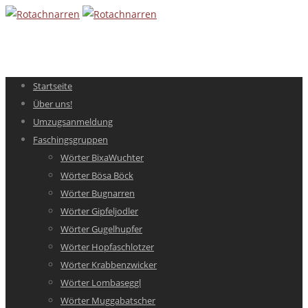
Startseite
Über uns!
Umzugsanmeldung
Faschingsgruppen
Wörter BixaWuchter
Wörter Bösa Böck
Wörter Bugnarren
Wörter Gipfeljodler
Wörter Gugelhupfer
Wörter Hopfaschlotzer
Wörter Krabbenzwicker
Wörter Lombaseggl
Wörter Muggabatscher